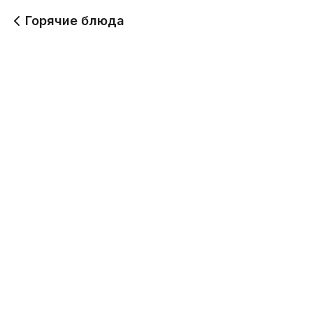
Горячие блюда
Лапша удон с курицей
Тепан яки с говядиной
и овощами
300 г
340 г
750
2 160
Лапша удон с
Лапша удон с
креветками
говядиной
300 г
300 г
950
1 450
Жареный рис с
Жареный рис с
тигровыми креветками
овощами
260 г
220 г